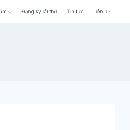
hẩm
Đăng ký lái thử
Tin tức
Liên hệ